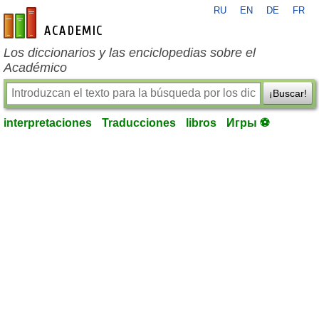
RU
EN
DE
FR
es-academic.com
Los diccionarios y las enciclopedias sobre el
Académico
¡Buscar!
interpretaciones
Traducciones
libros
Игры ⚽