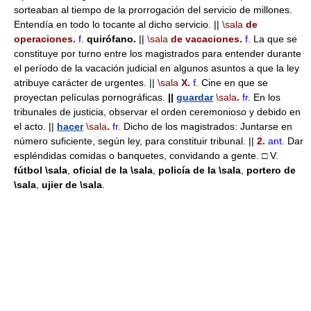
sorteaban al tiempo de la prorrogación del servicio de millones.
Entendía en todo lo tocante al dicho servicio. ||
\sala
de
operaciones.
f.
quirófano.
||
\sala
de vacaciones.
f.
La que se
constituye por turno entre los magistrados para entender durante
el período de la vacación judicial en algunos asuntos a que la ley
atribuye carácter de urgentes. ||
\sala
X.
f.
Cine en que se
proyectan películas pornográficas.
||
guardar
\sala
.
fr.
En los
tribunales de justicia, observar el orden ceremonioso y debido en
el acto. ||
hacer
\sala
.
fr.
Dicho de los magistrados: Juntarse en
número suficiente, según ley, para constituir tribunal. ||
2.
ant.
Dar
espléndidas comidas o banquetes, convidando a gente. □ V.
fútbol
\sala
,
oficial de la
\sala
,
policía de la
\sala
,
portero de
\sala
,
ujier de
\sala
.