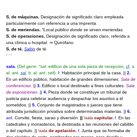
S. de máquinas.
Designación de significado claro empleada
particularmente con referencia a una imprenta.
S. de meriendas.
*Local público donde se sirven meriendas.
S. de operaciones.
Designación de significado claro, referida a
una clínica u hospital. ⇒ Quirófano.
S. de té.
Salón
de té.
* * *
sala
.
(Del germ.
*sal
, edificio de una sola pieza de recepción
;
cf
. a.
al. ant.
sal
, b. al. ant.
seli
).
f.
Habitación principal de la casa. ||
2.
En un edificio público, habitación de grandes dimensiones.
Sala de
conferencias.
||
3.
Edificio o local destinado a fines culturales.
Sala
de exposiciones.
||
4.
Pieza donde se constituye un tribunal de
justicia para celebrar audiencia y despachar los asuntos a él
sometidos. ||
5.
Conjunto de magistrados o jueces que tiene
atribuida jurisdicción privativa sobre determinadas materias. ||
6.
ant.
Convite, fiesta, sarao y diversión.
||
\sala
capitular.
f.
En las
catedrales y monasterios, la destinada a las reuniones del cabildo
o del capítulo. ||
\sala
de apelación.
f.
Junta que se formaba de