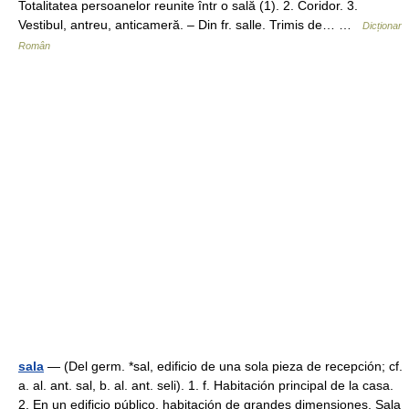
Totalitatea persoanelor reunite într o sală (1). 2. Coridor. 3.
Vestibul, antreu, anticameră. – Din fr. salle. Trimis de… …
Dicționar
Român
sala
— (Del germ. *sal, edificio de una sola pieza de recepción; cf.
a. al. ant. sal, b. al. ant. seli). 1. f. Habitación principal de la casa.
2. En un edificio público, habitación de grandes dimensiones. Sala