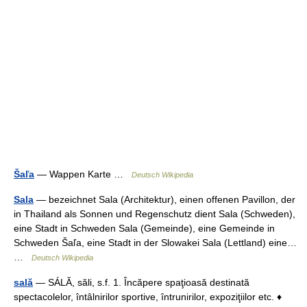
Šaľa
— Wappen Karte …
Deutsch Wikipedia
Sala
— bezeichnet Sala (Architektur), einen offenen Pavillon, der
in Thailand als Sonnen und Regenschutz dient Sala (Schweden),
eine Stadt in Schweden Sala (Gemeinde), eine Gemeinde in
Schweden Šaľa, eine Stadt in der Slowakei Sala (Lettland) eine…
…
Deutsch Wikipedia
sală
— SÁLĂ, săli, s.f. 1. Încăpere spaţioasă destinată
spectacolelor, întâlnirilor sportive, întrunirilor, expoziţiilor etc. ♦