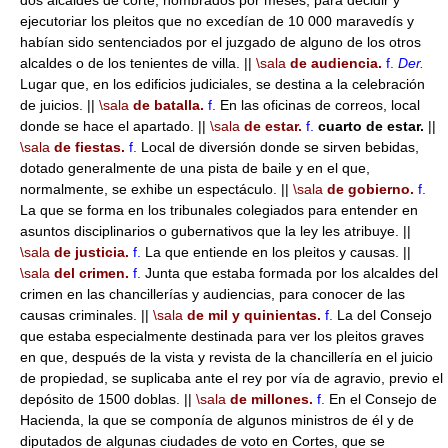
dos alcaldes de corte, nombrados por meses, para decidir y
ejecutoriar los pleitos que no excedían de 10 000 maravedís y
habían sido sentenciados por el juzgado de alguno de los otros
alcaldes o de los tenientes de villa. ||
\sala
de audiencia.
f.
Der.
Lugar que, en los edificios judiciales, se destina a la celebración
de juicios. ||
\sala
de batalla.
f.
En las oficinas de correos, local
donde se hace el apartado. ||
\sala
de estar.
f.
cuarto de estar.
||
\sala
de fiestas.
f.
Local de diversión donde se sirven bebidas,
dotado generalmente de una pista de baile y en el que,
normalmente, se exhibe un espectáculo. ||
\sala
de gobierno.
f.
La que se forma en los tribunales colegiados para entender en
asuntos disciplinarios o gubernativos que la ley les atribuye. ||
\sala
de justicia.
f.
La que entiende en los pleitos y causas. ||
\sala
del crimen.
f.
Junta que estaba formada por los alcaldes del
crimen en las chancillerías y audiencias, para conocer de las
causas criminales. ||
\sala
de mil y quinientas.
f.
La del Consejo
que estaba especialmente destinada para ver los pleitos graves
en que, después de la vista y revista de la chancillería en el juicio
de propiedad, se suplicaba ante el rey por vía de agravio, previo el
depósito de 1500 doblas. ||
\sala
de millones.
f.
En el Consejo de
Hacienda, la que se componía de algunos ministros de él y de
diputados de algunas ciudades de voto en Cortes, que se