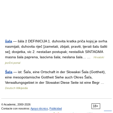
šala
— šála ž DEFINICIJA 1. duhovita kratka priča kojoj je svrha
nasmijati, duhovita riječ [zametati, zbijati, praviti, tjerati šalu šaliti
se]; dosjetka, vic 2. nestašan postupak; nestašluk SINTAGMA
masna šala paprena, lascivna šala; neslana šala… …
Hrvatski
jezični portal
Šala
— ist: Šaľa, eine Ortschaft in der Slowakei Šala (Gottheit),
eine mesopotamische Gottheit Siehe auch Okres Šaľa,
Verwaltungsgebiet in der Slowakei Diese Seite ist eine Begr …
Deutsch Wikipedia
© Academic, 2000-2026
18+
Contacte con nosotros:
Apoyo técnico
,
Publicidad