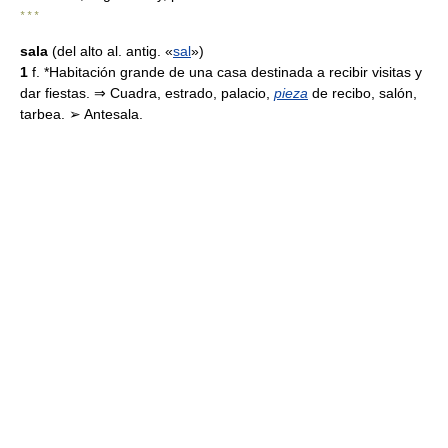
* * *
sala
(del alto al. antig. «
sal
»)
1
f. *Habitación grande de una casa destinada a recibir visitas y
dar fiestas. ⇒ Cuadra, estrado, palacio,
pieza
de recibo, salón,
tarbea. ➢ Antesala.