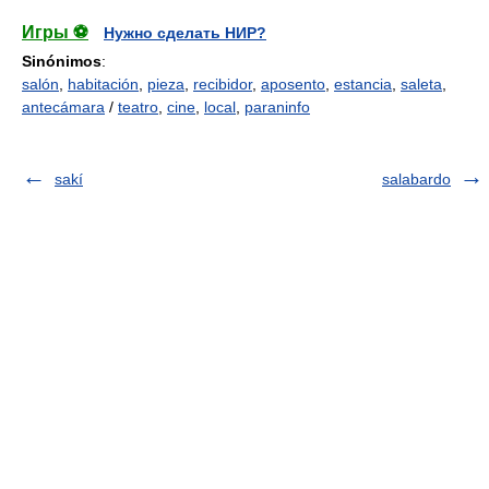
Игры ⚽
Нужно сделать НИР?
Sinónimos
:
salón
,
habitación
,
pieza
,
recibidor
,
aposento
,
estancia
,
saleta
,
antecámara
/
teatro
,
cine
,
local
,
paraninfo
sakí
salabardo